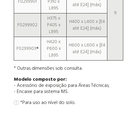
F0299901
P310 x
até E24] (máx.)
L895
11
H375 x
H400 x L400 x [E4
F0299902
P405 x
até E24] (máx.)
L895
H420 x
H600 x L600 x [E4
F0299903
*
P600 x
até E24] (máx.)
L895
* Outras dimensões sob consulta.
Modelo composto por:
- Acessório de exposição para Áreas Técnicas;
- Encaixe para sistema MS.
*Para uso ao nível do solo.