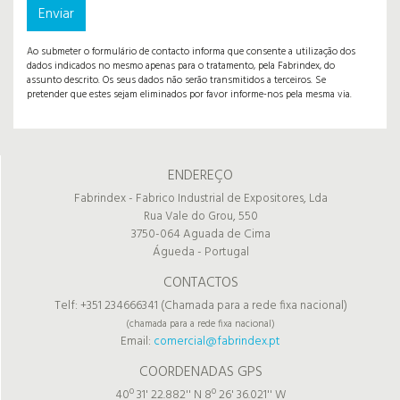
Enviar
Ao submeter o formulário de contacto informa que consente a utilização dos
dados indicados no mesmo apenas para o tratamento, pela Fabrindex, do
assunto descrito. Os seus dados não serão transmitidos a terceiros. Se
pretender que estes sejam eliminados por favor informe-nos pela mesma via.
ENDEREÇO
Fabrindex - Fabrico Industrial de Expositores, Lda
Rua Vale do Grou, 550
3750-064 Aguada de Cima
Águeda - Portugal
CONTACTOS
Telf: +351 234666341 (Chamada para a rede fixa nacional)
(chamada para a rede fixa nacional)
Email:
comercial@fabrindex.pt
COORDENADAS GPS
40º 31' 22.882'' N 8º 26' 36.021'' W