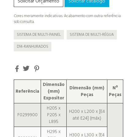
Solicitar Orçamento
Solicitar catálogo
Cores meramente indicativas. Acabamento com outra referência
sob consulta.
SISTEMA DE MULTI-PAINEL
SISTEMA DE MULTI-RÉGUA
D14-RANHURADOS
Dimensão
Dimensão (mm)
Nº
Referência
(mm)
Peças
Peças
Expositor
H205 x
H200 x L200 x [E4
F0299900
P205 x
até E24] (máx.)
L895
H295 x
H300 x L300 x [E4