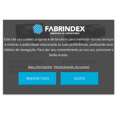
Este site usa cookies próprios e de terceiros para melhorar nossos serviços
e mostrar a publicidade relacionada às suas preferências, analisando seus
hábitos de navegação. Para dar seu consentimento ao seu uso, pressione o
botão Aceito.
EXPOSITOR LISBOA
EXPOSITOR LISBOA
BELÉM SIMPLES -
BELÉM DUPLO -
Mais informações
Personalização de cookies
PN1056X905
PN1056X905
REJEITAR TUDO
ACEITO