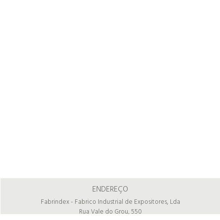
ENDEREÇO
Fabrindex - Fabrico Industrial de Expositores, Lda
Rua Vale do Grou, 550