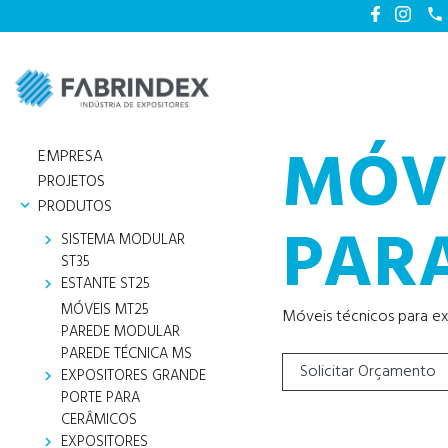

phone
MÓVE
EMPRESA
PROJETOS
PRODUTOS
keyboard_arrow_down
PAR
SISTEMA MODULAR
keyboard_arrow_right
ST35
ESTANTE ST25
keyboard_arrow_right
MÓVEIS MT25
Móveis técnicos para e
PAREDE MODULAR
PAREDE TÉCNICA MS
Solicitar Orçamento
EXPOSITORES GRANDE
keyboard_arrow_right
PORTE PARA
CERÂMICOS
EXPOSITORES
keyboard_arrow_right