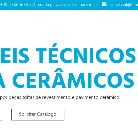
+351 234666341 (Chamada para a rede fixa nacional)
mail
comercial@fabr
IS TÉCNICOS
A CERÂMICOS
xpor peças soltas de revestimento e pavimento cerâmico.
Solicitar Catálogo