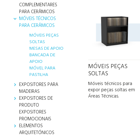
COMPLEMENTARES
PARA CERÂMICOS
MÓVEIS TÉCNICOS
keyboard_arrow_down
PARA CERÂMICOS
MÓVEIS PEÇAS
SOLTAS
MESAS DE APOIO
BANCADA DE
APOIO
MÓVEIS PEÇAS
MÓVEL PARA
SOLTAS
PASTILHA
Móveis técnicos para
EXPOSITORES PARA
keyboard_arrow_right
expor peças soltas em
MADEIRAS
Áreas Técnicas.
EXPOSITORES DE
keyboard_arrow_right
PRODUTO
EXPOSITORES
PROMOCIONAIS
ELEMENTOS
keyboard_arrow_right
ARQUITETÓNICOS