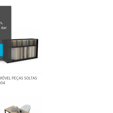
s,
 dar
MÓVEL PEÇAS SOLTAS
004