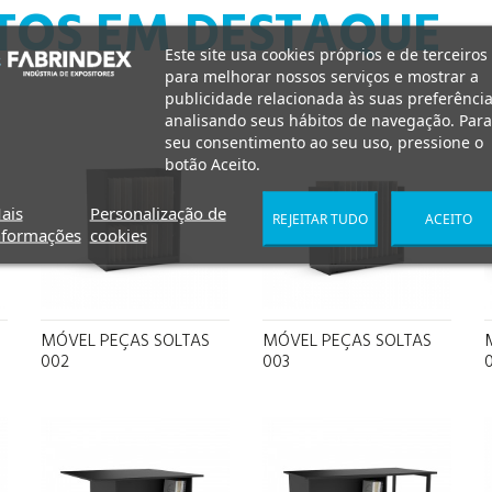
TOS EM DESTAQUE
Este site usa cookies próprios e de terceiros
para melhorar nossos serviços e mostrar a
publicidade relacionada às suas preferência
analisando seus hábitos de navegação. Para
seu consentimento ao seu uso, pressione o
botão Aceito.
ais
Personalização de
REJEITAR TUDO
ACEITO
nformações
cookies
MÓVEL PEÇAS SOLTAS
MÓVEL PEÇAS SOLTAS
002
003