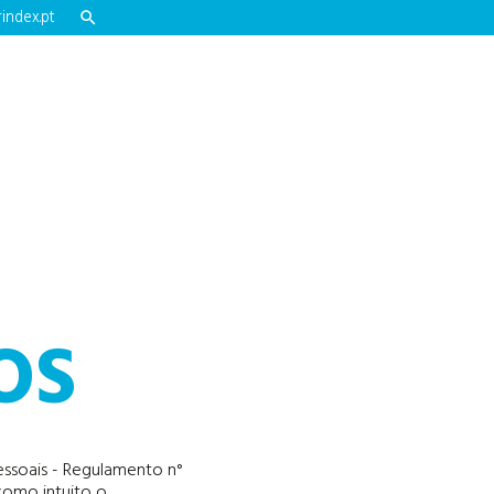
index.pt

OS
ssoais - Regulamento n°
como intuito o