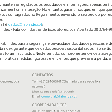
 mantenha registados os seus dados e informações, apenas terá 
lizar nenhuma alteração. No entanto, garantimos que, em qualque
eitos consagrados no Regulamento, enviando o seu pedido por escr
s:
ail é
dados@fabrindex.pt
;
abrindex - Fabrico Industrial de Expositores, Lda. Apartado 38 375
Fabrindex para a segurança e privacidade dos dados pessoais é 
brindex garante que os dados pessoais disponibilizados não serão u
uais foram facultados. Neste sentido, comprometemo-nos a assegu
 prática medidas rigorosas e eficientes que previnam a perda, a
CONTACTOS
positores, Lda
Telf: +351 234666341 (Chamada para a rede fixa
nacional)
(chamada para a rede fixa nacional)
Email:
comercial@fabrindex.pt
COORDENADAS GPS
40º 31' 22.882'' N 8º 26' 36.021'' W