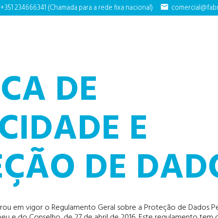
+351 234666341 (Chamada para a rede fixa nacional)
mail
comercial@fabr
ICA DE
CIDADE E
EÇÃO DE DAD
trou em vigor o Regulamento Geral sobre a Proteção de Dados Pe
u e do Conselho, de 27 de abril de 2016. Este regulamento tem 