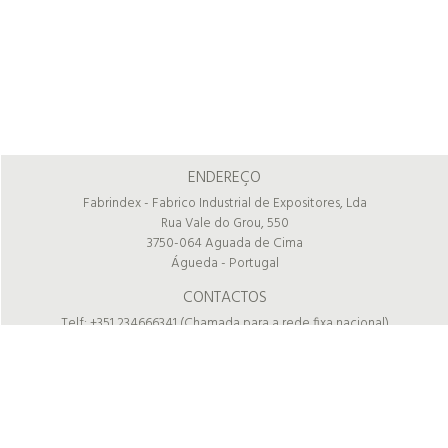
ENDEREÇO
Fabrindex - Fabrico Industrial de Expositores, Lda
Rua Vale do Grou, 550
3750-064 Aguada de Cima
Águeda - Portugal
CONTACTOS
Telf: +351 234666341 (Chamada para a rede fixa nacional)
(chamada para a rede fixa nacional)
Email:
comercial@fabrindex.pt
COORDENADAS GPS
40º 31' 22.882'' N 8º 26' 36.021'' W