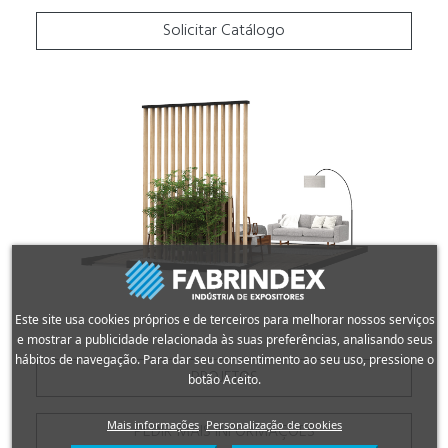
Solicitar Catálogo
Este site usa cookies próprios e de terceiros para melhorar nossos serviços
e mostrar a publicidade relacionada às suas preferências, analisando seus
hábitos de navegação. Para dar seu consentimento ao seu uso, pressione o
PROJETOS
botão Aceito.
Mais informações
Personalização de cookies
PEDIR MAIS INFORMAÇÕES