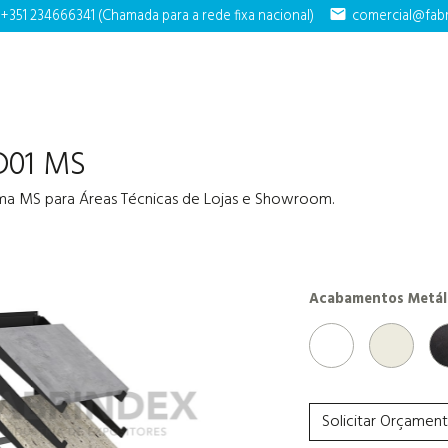
+351 234666341 (Chamada para a rede fixa nacional)
mail
comercial@fabr
D01 MS
ema MS para Áreas Técnicas de Lojas e Showroom.
Acabamentos Metál
TH09 - Branco Brilhant
RAL 9010 -
Solicitar Orçamen