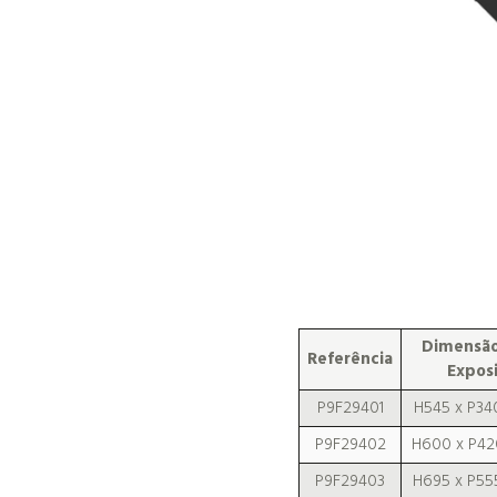
Dimensã
Referência
Exposi
P9F29401
H545 x P34
P9F29402
H600 x P42
P9F29403
H695 x P55