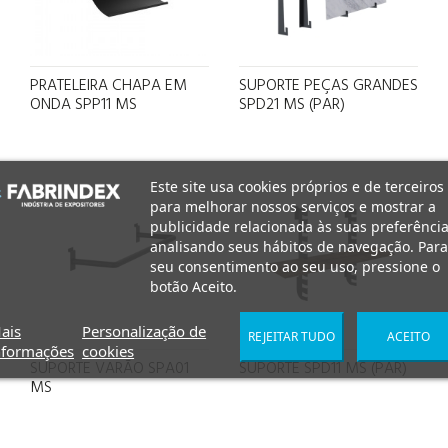
PRATELEIRA CHAPA EM
SUPORTE PEÇAS GRANDES
ONDA SPP11 MS
SPD21 MS (PAR)
Este site usa cookies próprios e de terceiros
para melhorar nossos serviços e mostrar a
publicidade relacionada às suas preferência
analisando seus hábitos de navegação. Para
seu consentimento ao seu uso, pressione o
botão Aceito.
ais
Personalização de
REJEITAR TUDO
ACEITO
nformações
cookies
SUPORTE VARÃO SPA01
SUPORTE SPD11 MS (PAR)
MS