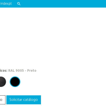
index.pt

icos:
e 1213
 Branco
NEROTEX (antracite)
RAL 9005 - Preto
to
Solicitar catálogo