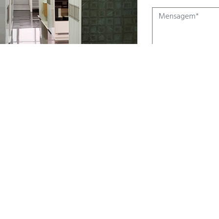
Digite o texto qu
Enviar
Ao submeter o formulário de
utilização dos dados indica
tratamento, pela Fabrindex, 
não serão transmitidos a ter
eliminados por favor inform