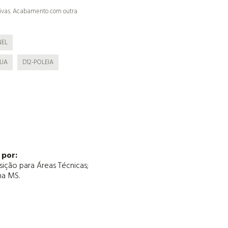
ivas. Acabamento com outra
NEL
GUA
D12-POLEIA
por:
ição para Áreas Técnicas;
ma MS.