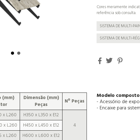
Cores meramente indicat
referência sob consulta.
SISTEMA DE MULTI-PAI
SISTEMA DE MULTI-RÉ
Modelo composto 
o (mm)
Dimensão (mm)
Nº Peças
- Acessório de expos
tor
Peças
- Encaixe para siste
0 x L260
H350 x L350 x E12
0 x L260
H450 x L450 x E12
4
5 x L260
H600 x L600 x E12