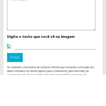
Digite o texto que você vê na imagem
Enviar
Ao submeter o formulário de contacto informa que consente a utilização dos
dados indicados no mesmo apenas para o tratamento, pela Fabrindex, do
assunto descrito. Os seus dados não serão transmitidos a terceiros. Se
pretender que estes sejam eliminados por favor informe-nos pela mesma via.
ENDEREÇO