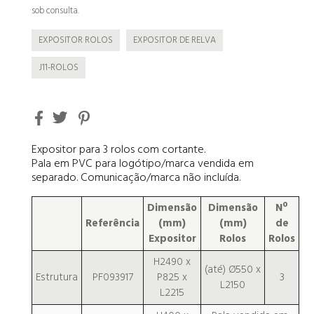
sob consulta.
EXPOSITOR ROLOS
EXPOSITOR DE RELVA
J11-ROLOS
Expositor para 3 rolos com cortante.
Pala em PVC para logótipo/marca vendida em
separado. Comunicação/marca não incluída.
Dimensão
Dimensão
Nº
Referência
(mm)
(mm)
de
Expositor
Rolos
Rolos
H2490 x
(até)
Ø550
x
Estrutura
PF093917
P825 x
3
L2150
L2215