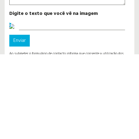
Digite o texto que você vê na imagem
Enviar
Ao submeter o formulário de contacto informa que consente a utilização dos
dados indicados no mesmo apenas para o tratamento, pela Fabrindex, do
assunto descrito. Os seus dados não serão transmitidos a terceiros. Se
pretender que estes sejam eliminados por favor informe-nos pela mesma via.
ENDEREÇO
Fabrindex - Fabrico Industrial de Expositores, Lda
Rua Vale do Grou, 550
3750-064 Aguada de Cima
Águeda - Portugal
CONTACTOS