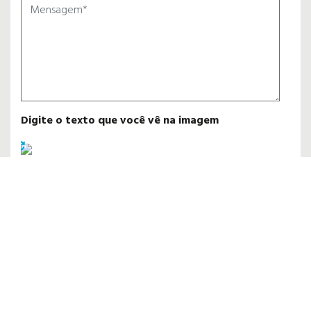
Digite o texto que você vê na imagem
Enviar
Ao submeter o formulário de contacto informa que consente a utilização dos
dados indicados no mesmo apenas para o tratamento, pela Fabrindex, do
assunto descrito. Os seus dados não serão transmitidos a terceiros. Se
pretender que estes sejam eliminados por favor informe-nos pela mesma via.
ENDEREÇO