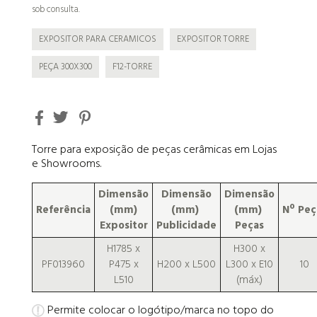
sob consulta.
EXPOSITOR PARA CERAMICOS
EXPOSITOR TORRE
PEÇA 300X300
F12-TORRE
Torre para exposição de peças cerâmicas em Lojas
e Showrooms.
Dimensão
Dimensão
Dimensão
Referência
(mm)
(mm)
(mm)
Nº
Peç
Expositor
Publicidade
Peças
H1785 x
H300 x
PF013960
P475 x
H200 x L500
L300 x E10
10
L510
(máx.)
Permite colocar o logótipo/marca no topo do